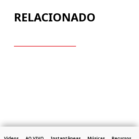
RELACIONADO
ENCERRAMENTO DO ANO
JUBILAR DA LUZ DE
PENTECOSTES
Mai 31, 2024
Videos
AO VIVO
Instantâneas
Músicas
Recursos